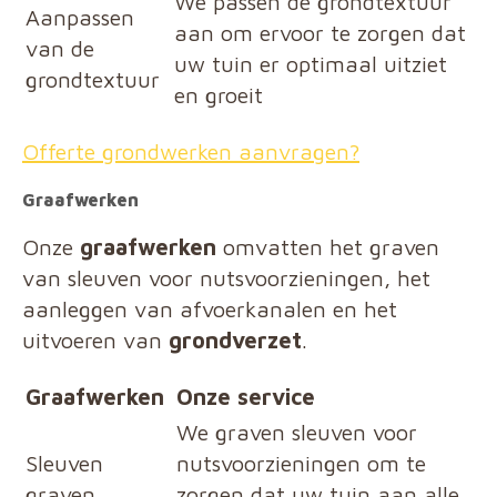
We passen de grondtextuur
Aanpassen
aan om ervoor te zorgen dat
van de
uw tuin er optimaal uitziet
grondtextuur
en groeit
Offerte grondwerken aanvragen?
Graafwerken
Onze
graafwerken
omvatten het graven
van sleuven voor nutsvoorzieningen, het
aanleggen van afvoerkanalen en het
uitvoeren van
grondverzet
.
Graafwerken
Onze service
We graven sleuven voor
Sleuven
nutsvoorzieningen om te
graven
zorgen dat uw tuin aan alle