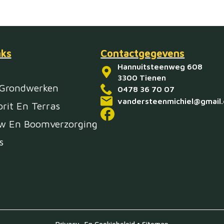
nks
Contactgegevens
Hannuitsteenweg 608
3300 Tienen
 Grondwerken
0478 36 70 07
vandersteenmichiel@gmail
rit En Terras
 En Boomverzorging
s
Privacy- En Cookiebeleid
•
Sitemap