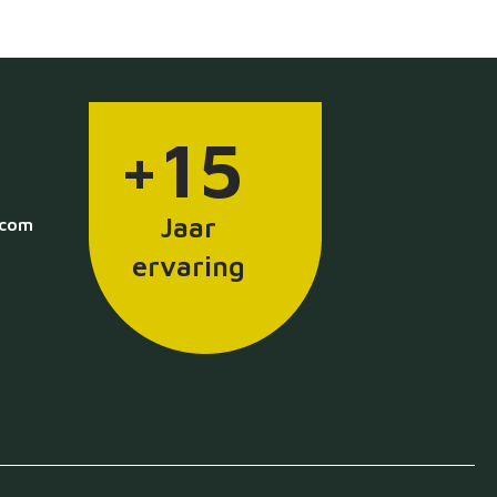
+15
Jaar
.com
ervaring