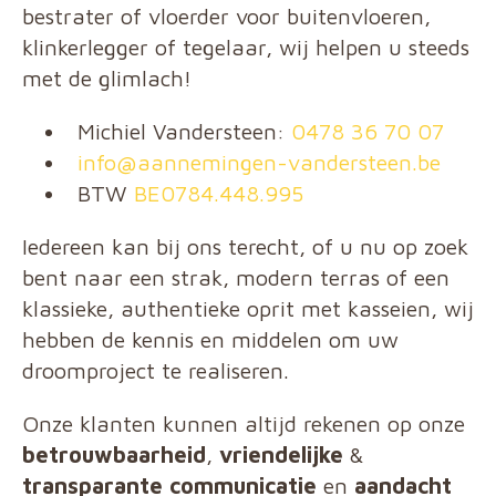
bestrater of vloerder voor buitenvloeren,
klinkerlegger of tegelaar, wij helpen u steeds
met de glimlach!
Michiel Vandersteen:
0478 36 70 07
info@aannemingen-vandersteen.be
BTW
BE0784.448.995
Iedereen kan bij ons terecht, of u nu op zoek
bent naar een strak, modern terras of een
klassieke, authentieke oprit met kasseien, wij
hebben de kennis en middelen om uw
droomproject te realiseren.
Onze klanten kunnen altijd rekenen op onze
betrouwbaarheid
,
vriendelijke
&
transparante communicatie
en
aandacht