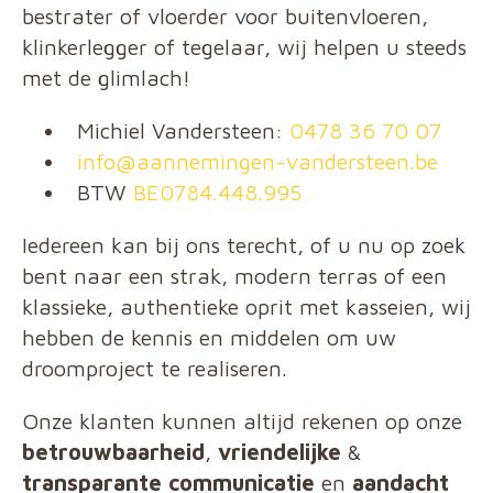
bestrater of vloerder voor buitenvloeren,
klinkerlegger of tegelaar, wij helpen u steeds
met de glimlach!
Michiel Vandersteen:
0478 36 70 07
info@aannemingen-vandersteen.be
BTW
BE0784.448.995
Iedereen kan bij ons terecht, of u nu op zoek
bent naar een strak, modern terras of een
klassieke, authentieke oprit met kasseien, wij
hebben de kennis en middelen om uw
droomproject te realiseren.
Onze klanten kunnen altijd rekenen op onze
betrouwbaarheid
,
vriendelijke
&
transparante communicatie
en
aandacht