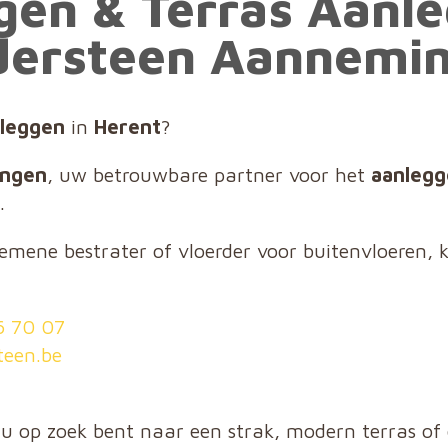
gen & Terras Aanle
dersteen Aannemi
nleggen
in
Herent
?
ingen
, uw betrouwbare partner voor het
aanlegg
.
mene bestrater of vloerder voor buitenvloeren, kl
6 70 07
een.be
nu op zoek bent naar een strak, modern terras of 