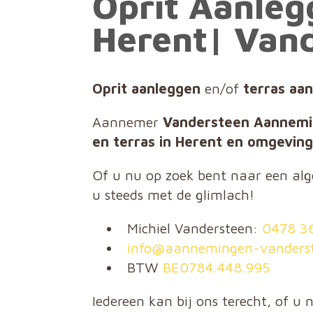
Oprit Aanleg
Herent| Van
Oprit aanleggen
en/of
terras aa
Aannemer
Vandersteen Aannem
en terras in Herent en omgeving
Of u nu op zoek bent naar een alge
u steeds met de glimlach!
Michiel Vandersteen:
0478 3
info@aannemingen-vanderst
BTW
BE0784.448.995
Iedereen kan bij ons terecht, of u 