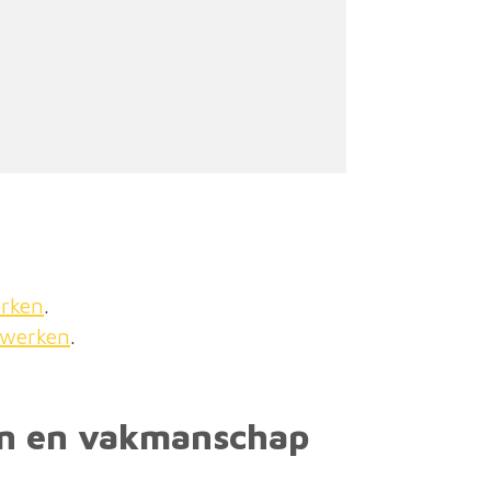
erken
.
lwerken
.
en en vakmanschap