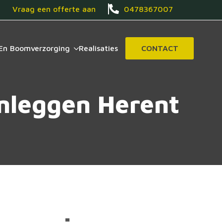
Vraag een offerte aan
0478367007
En Boomverzorging
Realisaties
CONTACT
anleggen Herent